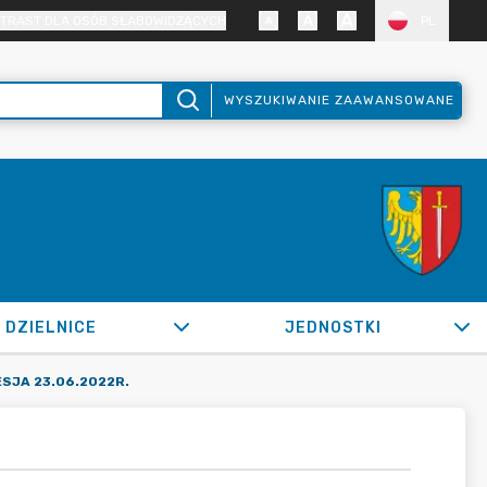
TRAST DLA OSÓB SŁABOWIDZĄCYCH
PL
WYSZUKIWANIE ZAAWANSOWANE
DZIELNICE
JEDNOSTKI
SJA 23.06.2022R.