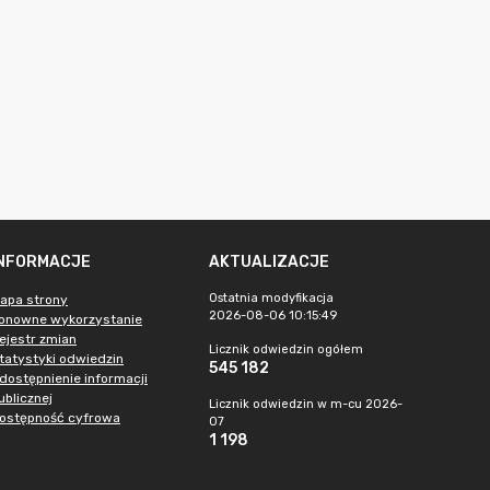
INFORMACJE
AKTUALIZACJE
Ostatnia modyfikacja
apa strony
2026-08-06 10:15:49
onowne wykorzystanie
ejestr zmian
Licznik odwiedzin ogółem
tatystyki odwiedzin
545 182
dostępnienie informacji
ublicznej
Licznik odwiedzin w m-cu 2026-
ostępność cyfrowa
07
1 198