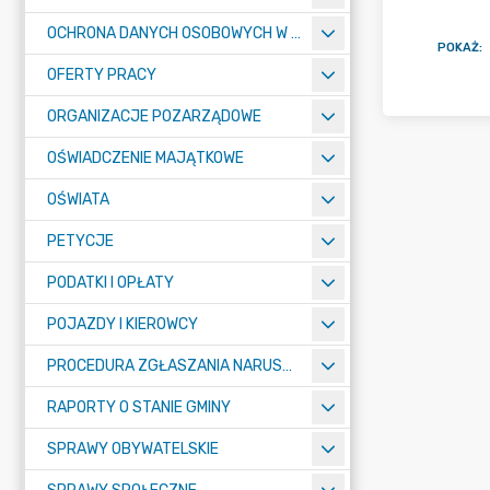
OCHRONA DANYCH OSOBOWYCH W URZĘDZIE MIASTA ŻORY - RODO
POKAŻ
:
OFERTY PRACY
ORGANIZACJE POZARZĄDOWE
OŚWIADCZENIE MAJĄTKOWE
OŚWIATA
PETYCJE
PODATKI I OPŁATY
POJAZDY I KIEROWCY
PROCEDURA ZGŁASZANIA NARUSZEŃ PRAWA
RAPORTY O STANIE GMINY
SPRAWY OBYWATELSKIE