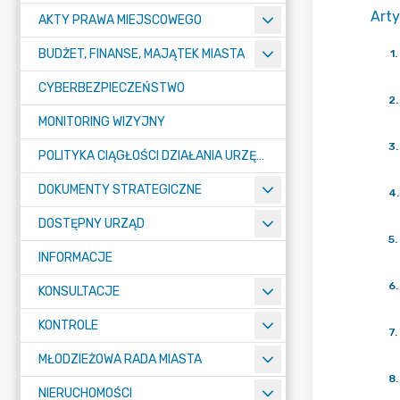
Arty
AKTY PRAWA MIEJSCOWEGO
BUDŻET, FINANSE, MAJĄTEK MIASTA
1
.
CYBERBEZPIECZEŃSTWO
2
.
MONITORING WIZYJNY
3
.
POLITYKA CIĄGŁOŚCI DZIAŁANIA URZĘDU MIASTA ŻORY
DOKUMENTY STRATEGICZNE
4
.
DOSTĘPNY URZĄD
5
.
INFORMACJE
6
.
KONSULTACJE
KONTROLE
7
.
MŁODZIEŻOWA RADA MIASTA
8
.
NIERUCHOMOŚCI