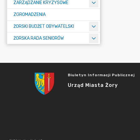
ZARZĄDZANIE KRYZYSOWE
ZGROMADZENIA
ŻORSKI BUDŻET OBYWATELSKI
ŻORSKA RADA SENIORÓW
Biuletyn Informacji Publicznej
Urząd Miasta Żory