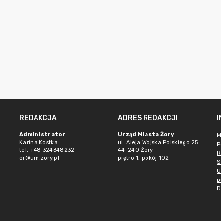
REDAKCJA
ADRES REDAKCJI
Administrator
Urząd Miasta Żory
M
Karina Kostka
ul. Aleja Wojska Polskiego 25
P
tel. +48 324348232
44-240 Żory
R
or@um.zory.pl
piętro 1, pokój 102
S
U
p
D