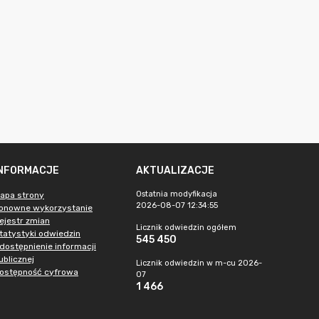
INFORMACJE
AKTUALIZACJE
Ostatnia modyfikacja
apa strony
2026-08-07 12:34:55
onowne wykorzystanie
ejestr zmian
Licznik odwiedzin ogółem
tatystyki odwiedzin
545 450
dostępnienie informacji
ublicznej
Licznik odwiedzin w m-cu 2026-
ostępność cyfrowa
07
1 466