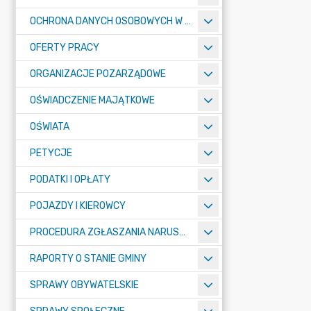
OCHRONA DANYCH OSOBOWYCH W URZĘDZIE MIASTA ŻORY - RODO
OFERTY PRACY
ORGANIZACJE POZARZĄDOWE
OŚWIADCZENIE MAJĄTKOWE
OŚWIATA
PETYCJE
PODATKI I OPŁATY
POJAZDY I KIEROWCY
PROCEDURA ZGŁASZANIA NARUSZEŃ PRAWA
RAPORTY O STANIE GMINY
SPRAWY OBYWATELSKIE