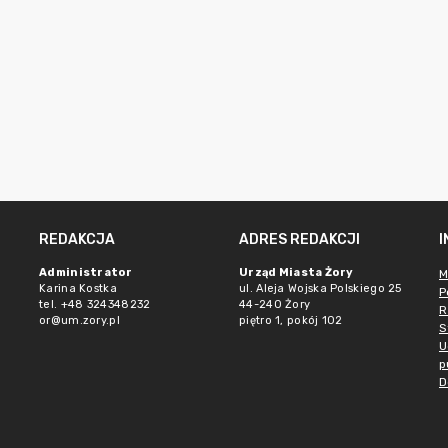
REDAKCJA
ADRES REDAKCJI
Administrator
Urząd Miasta Żory
M
Karina Kostka
ul. Aleja Wojska Polskiego 25
P
tel. +48 324348232
44-240 Żory
R
or@um.zory.pl
piętro 1, pokój 102
S
U
p
D