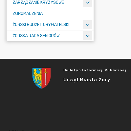
ZARZĄDZANIE KRYZYSOWE
ZGROMADZENIA
ŻORSKI BUDŻET OBYWATELSKI
ŻORSKA RADA SENIORÓW
Biuletyn Informacji Publicznej
Urząd Miasta Żory