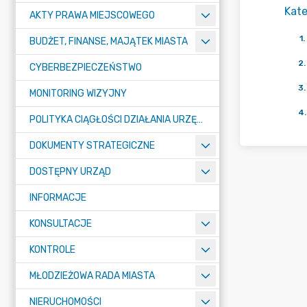
Kate
AKTY PRAWA MIEJSCOWEGO
1
.
BUDŻET, FINANSE, MAJĄTEK MIASTA
2
.
CYBERBEZPIECZEŃSTWO
3
.
MONITORING WIZYJNY
4
.
POLITYKA CIĄGŁOŚCI DZIAŁANIA URZĘDU MIASTA ŻORY
DOKUMENTY STRATEGICZNE
DOSTĘPNY URZĄD
INFORMACJE
KONSULTACJE
KONTROLE
MŁODZIEŻOWA RADA MIASTA
NIERUCHOMOŚCI