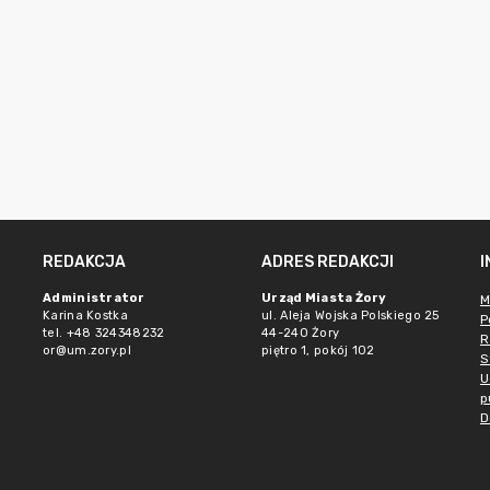
REDAKCJA
ADRES REDAKCJI
Administrator
Urząd Miasta Żory
M
Karina Kostka
ul. Aleja Wojska Polskiego 25
P
tel. +48 324348232
44-240 Żory
R
or@um.zory.pl
piętro 1, pokój 102
S
U
p
D