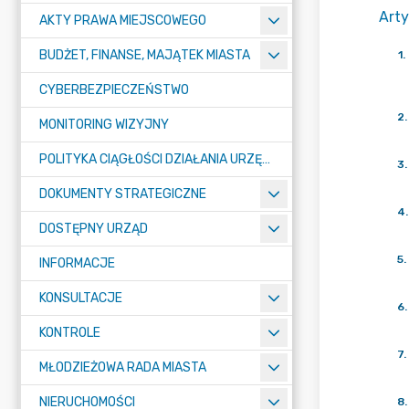
Arty
AKTY PRAWA MIEJSCOWEGO
BUDŻET, FINANSE, MAJĄTEK MIASTA
1
.
CYBERBEZPIECZEŃSTWO
2
.
MONITORING WIZYJNY
POLITYKA CIĄGŁOŚCI DZIAŁANIA URZĘDU MIASTA ŻORY
3
.
DOKUMENTY STRATEGICZNE
4
.
DOSTĘPNY URZĄD
5
.
INFORMACJE
KONSULTACJE
6
.
KONTROLE
7
.
MŁODZIEŻOWA RADA MIASTA
NIERUCHOMOŚCI
8
.