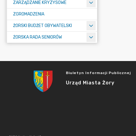
ZARZĄDZANIE KRYZYSOWE
ZGROMADZENIA
ŻORSKI BUDŻET OBYWATELSKI
ŻORSKA RADA SENIORÓW
Biuletyn Informacji Publicznej
Urząd Miasta Żory