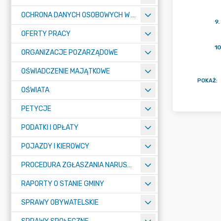
OCHRONA DANYCH OSOBOWYCH W URZĘDZIE MIASTA ŻORY - RODO
9
.
OFERTY PRACY
10
ORGANIZACJE POZARZĄDOWE
OŚWIADCZENIE MAJĄTKOWE
POKAŻ
:
OŚWIATA
PETYCJE
PODATKI I OPŁATY
POJAZDY I KIEROWCY
PROCEDURA ZGŁASZANIA NARUSZEŃ PRAWA
RAPORTY O STANIE GMINY
SPRAWY OBYWATELSKIE