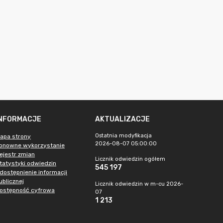
INFORMACJE
AKTUALIZACJE
Ostatnia modyfikacja
apa strony
2026-08-07 05:00:00
onowne wykorzystanie
ejestr zmian
Licznik odwiedzin ogółem
tatystyki odwiedzin
545 197
dostępnienie informacji
ublicznej
Licznik odwiedzin w m-cu 2026-
ostępność cyfrowa
07
1 213