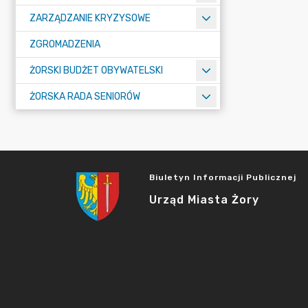
ZARZĄDZANIE KRYZYSOWE
ZGROMADZENIA
ŻORSKI BUDŻET OBYWATELSKI
ŻORSKA RADA SENIORÓW
Biuletyn Informacji Publicznej
Urząd Miasta Żory