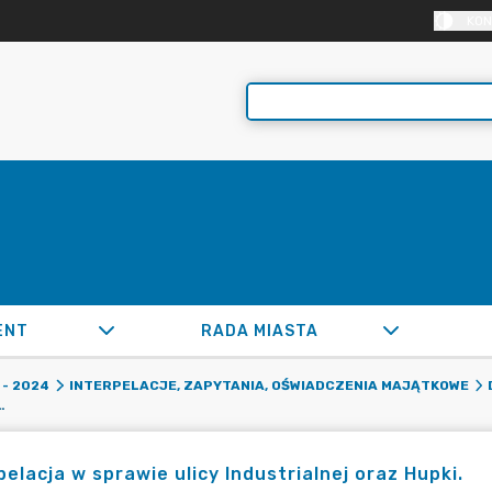
KON
ENT
RADA MIASTA
- 2024
INTERPELACJE, ZAPYTANIA, OŚWIADCZENIA MAJĄTKOWE
Y INDUSTRIALNEJ ORAZ HUPKI.
pelacja w sprawie ulicy Industrialnej oraz Hupki.