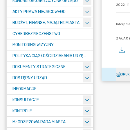
KOMÓRKI ORGANIZACYJNE URZĘDU
2022-11-
AKTY PRAWA MIEJSCOWEGO
BUDŻET, FINANSE, MAJĄTEK MIASTA
CYBERBEZPIECZEŃSTWO
ZAŁĄCZ
MONITORING WIZYJNY
POLITYKA CIĄGŁOŚCI DZIAŁANIA URZĘDU MIASTA ŻORY
DOKUMENTY STRATEGICZNE
DRUK
DOSTĘPNY URZĄD
INFORMACJE
KONSULTACJE
KONTROLE
MŁODZIEŻOWA RADA MIASTA