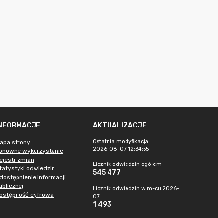
INFORMACJE
AKTUALIZACJE
Ostatnia modyfikacja
apa strony
2026-08-07 12:34:55
onowne wykorzystanie
ejestr zmian
Licznik odwiedzin ogółem
tatystyki odwiedzin
545 477
dostępnienie informacji
ublicznej
Licznik odwiedzin w m-cu 2026-
ostępność cyfrowa
07
1 493