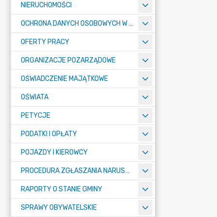
NIERUCHOMOŚCI
OCHRONA DANYCH OSOBOWYCH W URZĘDZIE MIASTA ŻORY - RODO
OFERTY PRACY
ORGANIZACJE POZARZĄDOWE
OŚWIADCZENIE MAJĄTKOWE
OŚWIATA
PETYCJE
PODATKI I OPŁATY
POJAZDY I KIEROWCY
PROCEDURA ZGŁASZANIA NARUSZEŃ PRAWA
RAPORTY O STANIE GMINY
SPRAWY OBYWATELSKIE