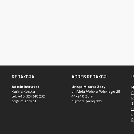
REDAKCJA
ADRES REDAKCJI
Administrator
Urząd Miasta Żory
M
Karina Kostka
ul. Aleja Wojska Polskiego 25
P
tel. +48 324348232
44-240 Żory
R
or@um.zory.pl
piętro 1, pokój 102
S
U
p
D