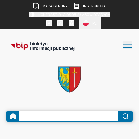
MAPA STRONY
INSTRUKCJA
KONTRAST DLA OSÓB SŁABOWIDZĄCYCH
PL
biuletyn
informacji publicznej