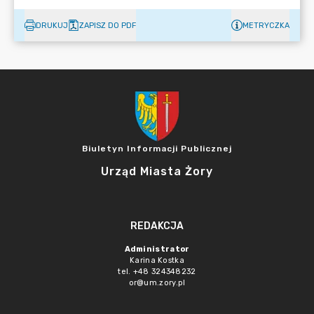
DRUKUJ
ZAPISZ DO PDF
METRYCZKA
Biuletyn Informacji Publicznej
Urząd Miasta Żory
REDAKCJA
Administrator
Karina Kostka
tel. +48 324348232
or@um.zory.pl