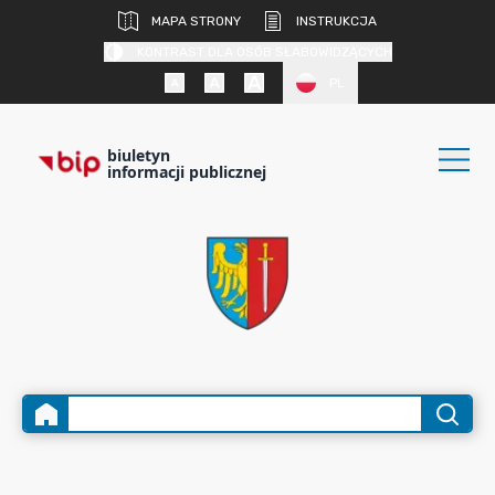
MAPA STRONY
INSTRUKCJA
KONTRAST DLA OSÓB SŁABOWIDZĄCYCH
PL
biuletyn
informacji publicznej