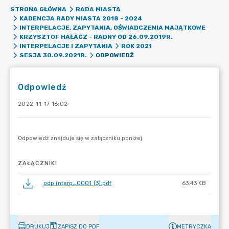
STRONA GŁÓWNA
RADA MIASTA
KADENCJA RADY MIASTA 2018 - 2024
INTERPELACJE, ZAPYTANIA, OŚWIADCZENIA MAJĄTKOWE
KRZYSZTOF HAŁACZ - RADNY OD 26.09.2019R.
INTERPELACJE I ZAPYTANIA
ROK 2021
ODPOWIEDŹ
SESJA 30.09.2021R.
Odpowiedź
2022-11-17 16:02
ZAŁĄCZNIKI
odp interp_0001 (3).pdf
63.43 KB
DRUKUJ
ZAPISZ DO PDF
METRYCZKA