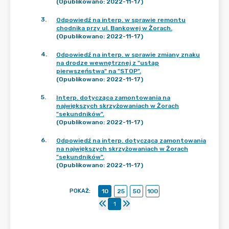
(Opublikowano: 2022-11-17)
3
.
Odpowiedź na interp. w sprawie remontu
chodnika przy ul. Bankowej w Żorach.
(Opublikowano: 2022-11-17)
4
.
Odpowiedź na interp. w sprawie zmiany znaku
na drodze wewnętrznej z "ustąp
pierwszeństwa" na "STOP".
(Opublikowano: 2022-11-17)
5
.
Interp. dotycząca zamontowania na
największych skrzyżowaniach w Żorach
"sekundników".
(Opublikowano: 2022-11-17)
6
.
Odpowiedź na interp. dotyczącą zamontowania
na największych skrzyżowaniach w Żorach
"sekundników".
(Opublikowano: 2022-11-17)
POKAŻ
:
10
25
50
100
1