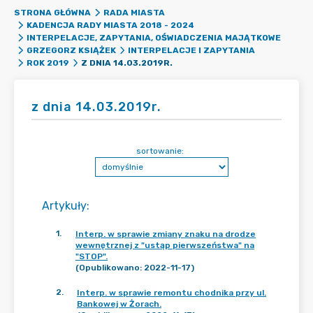
STRONA GŁÓWNA
RADA MIASTA
KADENCJA RADY MIASTA 2018 - 2024
INTERPELACJE, ZAPYTANIA, OŚWIADCZENIA MAJĄTKOWE
GRZEGORZ KSIĄŻEK
INTERPELACJE I ZAPYTANIA
Z DNIA 14.03.2019R.
ROK 2019
z dnia 14.03.2019r.
sortowanie:
Artykuły
:
1
.
Interp. w sprawie zmiany znaku na drodze
wewnętrznej z "ustąp pierwszeństwa" na
"STOP".
(Opublikowano: 2022-11-17)
2
.
Interp. w sprawie remontu chodnika przy ul.
Bankowej w Żorach.