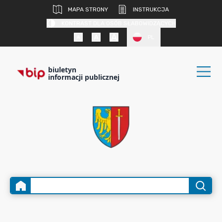
MAPA STRONY
INSTRUKCJA
KONTRAST DLA OSÓB SŁABOWIDZĄCYCH
PL
biuletyn
informacji publicznej