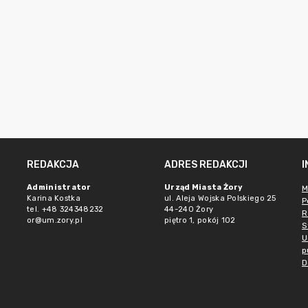
REDAKCJA
ADRES REDAKCJI
Administrator
Urząd Miasta Żory
M
Karina Kostka
ul. Aleja Wojska Polskiego 25
P
tel. +48 324348232
44-240 Żory
R
or@um.zory.pl
piętro 1, pokój 102
S
U
p
D