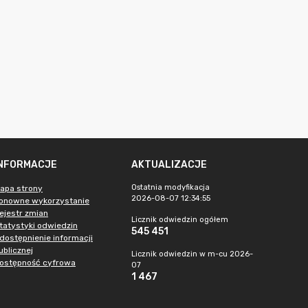
INFORMACJE
AKTUALIZACJE
Ostatnia modyfikacja
apa strony
2026-08-07 12:34:55
onowne wykorzystanie
ejestr zmian
Licznik odwiedzin ogółem
tatystyki odwiedzin
545 451
dostępnienie informacji
ublicznej
Licznik odwiedzin w m-cu 2026-
ostępność cyfrowa
07
1 467