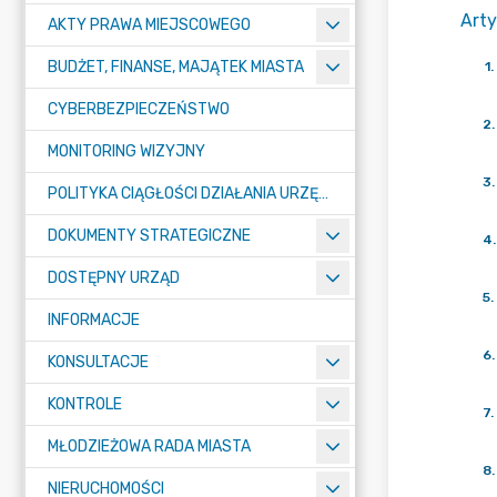
Arty
AKTY PRAWA MIEJSCOWEGO
BUDŻET, FINANSE, MAJĄTEK MIASTA
1
.
CYBERBEZPIECZEŃSTWO
2
.
MONITORING WIZYJNY
3
.
POLITYKA CIĄGŁOŚCI DZIAŁANIA URZĘDU MIASTA ŻORY
DOKUMENTY STRATEGICZNE
4
.
DOSTĘPNY URZĄD
5
.
INFORMACJE
6
.
KONSULTACJE
KONTROLE
7
.
MŁODZIEŻOWA RADA MIASTA
8
.
NIERUCHOMOŚCI