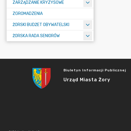
ZARZĄDZANIE KRYZYSOWE
ZGROMADZENIA
ŻORSKI BUDŻET OBYWATELSKI
ŻORSKA RADA SENIORÓW
Biuletyn Informacji Publicznej
Urząd Miasta Żory