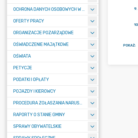
9
.
OCHRONA DANYCH OSOBOWYCH W URZĘDZIE MIASTA ŻORY - RODO
OFERTY PRACY
10
ORGANIZACJE POZARZĄDOWE
OŚWIADCZENIE MAJĄTKOWE
POKAŻ
:
OŚWIATA
PETYCJE
PODATKI I OPŁATY
POJAZDY I KIEROWCY
PROCEDURA ZGŁASZANIA NARUSZEŃ PRAWA
RAPORTY O STANIE GMINY
SPRAWY OBYWATELSKIE